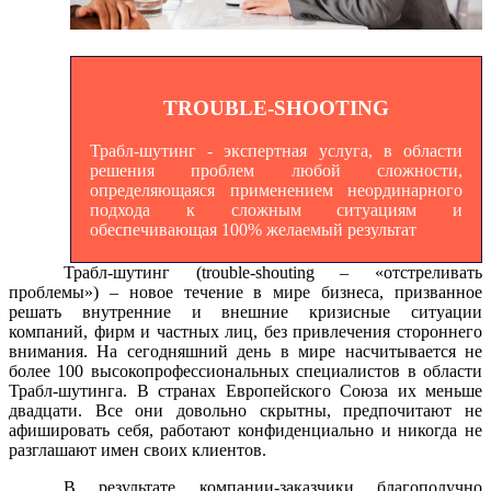
TROUBLE-SHOOTING
Трабл-шутинг - экспертная услуга, в области
решения проблем любой сложности,
определяющаяся применением неординарного
подхода к сложным ситуациям и
обеспечивающая 100% желаемый результат
Трабл-шутинг (trouble-shouting – «отстреливать
проблемы») – новое течение в мире бизнеса, призванное
решать внутренние и внешние кризисные ситуации
компаний, фирм и частных лиц, без привлечения стороннего
внимания. На сегодняшний день в мире насчитывается не
более 100 высокопрофессиональных специалистов в области
Трабл-шутинга. В странах Европейского Союза их меньше
двадцати. Все они довольно скрытны, предпочитают не
афишировать себя, работают конфиденциально и никогда не
разглашают имен своих клиентов.
В результате компании-заказчики благополучно