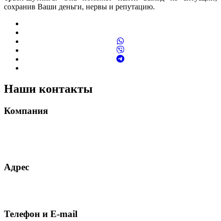
сохранив Ваши деньги, нервы и репутацию.
Наши контакты
Компания
MELDAVA S.R.L.
CUI 49614267
ROONRC.J2024003472402
Адрес
Румыния, 061185, г. Бухарест, сектор 6, ул. Аллея Зорелелор, д.
4, блок M13, подъезд 1, этаж 5, квартира 32
Телефон и E-mail