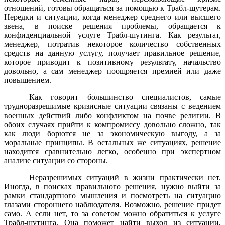
отношений, готовы обращаться за помощью к Трабл-шутерам.
Нередки и ситуации, когда менеджер среднего или высшего
звена, в поиске решения проблемы, обращается к
конфиденциальной услуге Трабл-шутинга. Как результат,
менеджер, потратив некоторое количество собственных
средств на данную услугу, получает правильное решение,
которое приводит к позитивному результату, начальство
довольно, а сам менеджер поощряется премией или даже
повышением.
Как говорит большинство специалистов, самые
трудноразрешимые кризисные ситуации связаны с ведением
военных действий либо конфликтом на почве религии. В
обоих случаях прийти к компромиссу довольно сложно, так
как люди борются не за экономическую выгоду, а за
моральные принципы. В остальных же ситуациях, решение
находится сравнительно легко, особенно при экспертном
анализе ситуации со стороны.
Неразрешимых ситуаций в жизни практически нет.
Иногда, в поисках правильного решения, нужно выйти за
рамки стандартного мышления и посмотреть на ситуацию
глазами стороннего наблюдателя. Возможно, решение придет
само. А если нет, то за советом можно обратиться к услуге
Трабл-шутинга. Она поможет найти выход из ситуации,