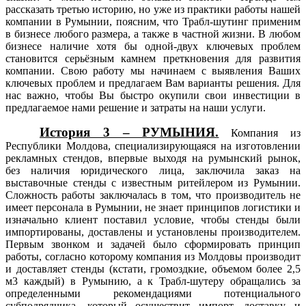
рассказать третью историю, но уже из практики работы нашей
компании в Румынии, поясним, что Трабл-шутинг применим
в бизнесе любого размера, а также в частной жизни. В любом
бизнесе наличие хотя бы одной-двух ключевых проблем
становится серьёзным камнем преткновения для развития
компании. Свою работу мы начинаем с выявления Ваших
ключевых проблем и предлагаем Вам варианты решения. Для
нас важно, чтобы Вы быстро окупили свои инвестиции в
предлагаемое нами решение и затраты на наши услуги.
История 3 – РУМЫНИЯ.
Компания из
Республики Молдова, специализирующаяся на изготовлении
рекламных стендов, впервые выходя на румынский рынок,
без наличия юридического лица, заключила заказ на
выставочные стенды с известным ритейлером из Румынии.
Сложность работы заключалась в том, что производитель не
имеет персонала в Румынии, не знает принципов логистики и
изначально клиент поставил условие, чтобы стенды были
импортированы, доставлены и установлены производителем.
Первым звонком и задачей было сформировать принцип
работы, согласно которому компания из Молдовы производит
и доставляет стенды (кстати, громоздкие, объемом более 2,5
м3 каждый) в Румынию, а к Трабл-шутеру обращались за
определенными рекомендациями потенциального
субподрядчика, который осуществит импорт, доставку и