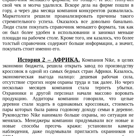
свой чек и молча удалился. Вскоре дела на фирме пошли в
гору, а через два месяца компания конкурентов развалилась.
Маркетологи решили проанализировать причины такого
стремительного успеха. Оказалось все довольно банально.
Люди стали покупать справочник меньшего формата, так как
он был более удобен в использовании и занимал меньше
площади на рабочем столе. Кроме того, им казалось, что более
толстый справочник содержит больше информации, а значит,
покупать стоит именно его.
История 2 – АФРИКА.
Компания Nike, в целях
экономии бюджета, решила открыть завод по производству
кроссовок в одной из самых бедных стран Африки. Казалось,
экономическая выгода налицо: дешевая рабочая сила,
отсутствие строгих норм охраны труда и так далее. Но через
несколько месяцев компания стала терпеть убытки.
Охранники и другой персонал начали массово воровать
продукцию. Аудиторы компании говорили, что целые
деревни стали ходить в одинаковых кроссовках, стоимость
пары которых была равна годовому доходу семьи в деревне.
Руководство Nike нанимало больше охраны, но ситуация не
менялась. Менеджеры компании придумывали все новые и
новые способы пресечь кражи: установили камеры
наблюдения, даже подумывали пригласить охранников из