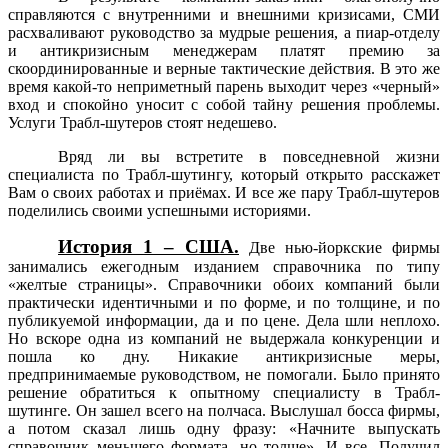
справляются с внутренними и внешними кризисами, СМИ
расхваливают руководство за мудрые решения, а пиар-отделу
и антикризисным менеджерам платят премию за
скоординированные и верные тактические действия. В это же
время какой-то неприметный парень выходит через «черный»
вход и спокойно уносит с собой тайну решения проблемы.
Услуги Трабл-шутеров стоят недешево.
Вряд ли вы встретите в повседневной жизни
специалиста по Трабл-шутингу, который открыто расскажет
Вам о своих работах и приёмах. И все же пару Трабл-шутеров
поделились своими успешными историями.
История 1 – США.
Две нью-йоркские фирмы
занимались ежегодным изданием справочника по типу
«желтые страницы». Справочники обоих компаний были
практически идентичными и по форме, и по толщине, и по
публикуемой информации, да и по цене. Дела шли неплохо.
Но вскоре одна из компаний не выдержала конкуренции и
пошла ко дну. Никакие антикризисные меры,
предпринимаемые руководством, не помогали. Было принято
решение обратиться к опытному специалисту в Трабл-
шутинге. Он зашел всего на полчаса. Выслушал босса фирмы,
а потом сказал лишь одну фразу: «Начните выпускать
справочник меньшего формата, но толще». И все. Получил